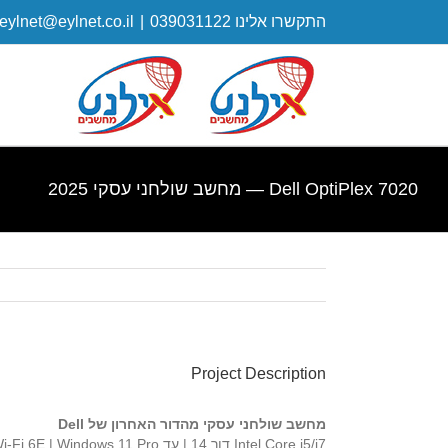
התקשרו אלינו 039031122
|
eylnet@eylnet.co.il
Dell OptiPlex 7020 — מחשב שולחני עסקי 2025
Project Description
מחשב שולחני עסקי מהדור האחרון של Dell
Intel Core i5/i7 דור 14 | עד 64GB DDR5 RAM | SSD NVMe | Wi-Fi 6E | Windows 11 Pro