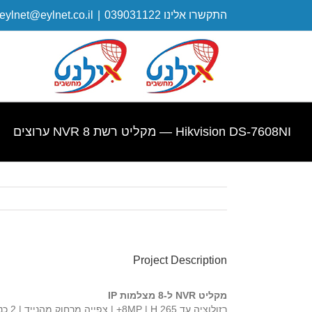
התקשרו אלינו 039031122
|
eylnet@eylnet.co.il
Hikvision DS-7608NI — מקליט רשת NVR 8 ערוצים
Project Description
מקליט NVR ל-8 מצלמות IP
רזולוציה עד 8MP | H.265+ | צפייה מרחוק מהנייד | 2 כניסות HDD. ניהול מרכזי של כל המצלמות.