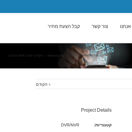
אנחנו
צור קשר
קבל הצעת מחיר
Home
/
DVR/NVR
/
Hikvision DS-7608NI — מקליט רשת NVR 8 ערוצים
הקודם
Project Details
קטגוריות:
DVR/NVR