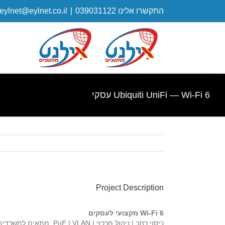
התקשרו אלינו 039031122
|
eylnet@eylnet.co.il
Ubiquiti UniFi — Wi-Fi 6 עסקי
Project Description
Wi-Fi 6 מקצועי לעסקים
כיסוי רחב | ניהול מרכזי | PoE | VLAN. מתאים למשרדים, חנויות וסניפים.